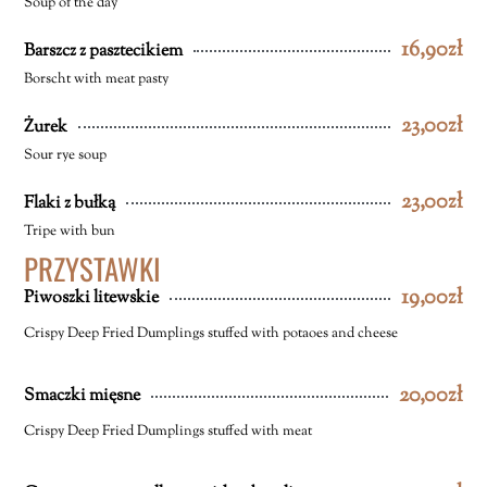
Soup of the day
16,90zł
Barszcz z pasztecikiem
Borscht with meat pasty
23,00zł
Żurek
Sour rye soup
23,00zł
Flaki z bułką
Tripe with bun
PRZYSTAWKI
19,00zł
Piwoszki litewskie
Crispy Deep Fried Dumplings stuffed with potaoes and cheese
20,00zł
Smaczki mięsne
Crispy Deep Fried Dumplings stuffed with meat