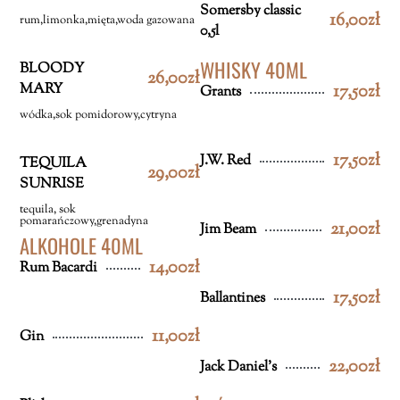
Somersby classic
16,00zł
rum,limonka,mięta,woda gazowana
0,5l
WHISKY 40ML
BLOODY
26,00zł
MARY
17,50zł
Grants
wódka,sok pomidorowy,cytryna
17,50zł
J.W. Red
TEQUILA
29,00zł
SUNRISE
tequila, sok
pomarańczowy,grenadyna
21,00zł
Jim Beam
ALKOHOLE 40ML
14,00zł
Rum Bacardi
17,50zł
Ballantines
11,00zł
Gin
22,00zł
Jack Daniel’s