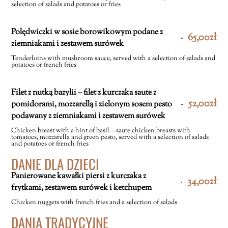
selection of salads and potatoes or fries
Polędwiczki w sosie borowikowym podane z
65,00zł
ziemniakami i zestawem surówek
Tenderloins with mushroom sauce, served with a selection of salads and
potatoes or french fries
Filet z nutką bazylii – filet z kurczaka saute z
52,00zł
pomidorami, mozzarellą i zielonym sosem pesto
podawany z ziemniakami i zestawem surówek
Chicken breast with a hint of basil – saute chicken breasts with
tomatoes, mozzarella and green pesto, served with a selection of salads
and potatoes or french fries
DANIE DLA DZIECI
Panierowane kawałki piersi z kurczaka z
34,00zł
frytkami, zestawem surówek i ketchupem
Chicken nuggets with french fries and a selection of salads
DANIA TRADYCYJNE