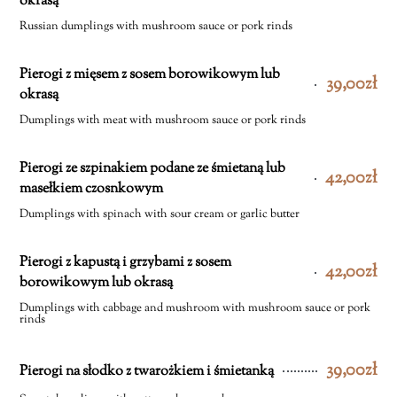
okrasą
Russian dumplings with mushroom sauce or pork rinds
Pierogi z mięsem z sosem borowikowym lub
39,00zł
okrasą
Dumplings with meat with mushroom sauce or pork rinds
Pierogi ze szpinakiem podane ze śmietaną lub
42,00zł
masełkiem czosnkowym
Dumplings with spinach with sour cream or garlic butter
Pierogi z kapustą i grzybami z sosem
42,00zł
borowikowym lub okrasą
Dumplings with cabbage and mushroom with mushroom sauce or pork
rinds
39,00zł
Pierogi na słodko z twarożkiem i śmietanką