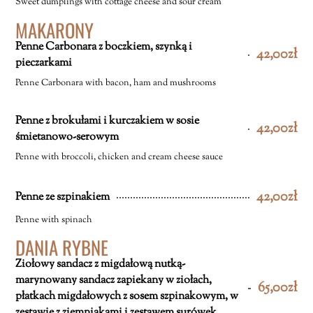
Sweet dumplings with cottage cheese and sour cream
MAKARONY
Penne Carbonara z boczkiem, szynką i
42,00zł
pieczarkami
Penne Carbonara with bacon, ham and mushrooms
Penne z brokułami i kurczakiem w sosie
42,00zł
śmietanowo-serowym
Penne with broccoli, chicken and cream cheese sauce
42,00zł
Penne ze szpinakiem
Penne with spinach
DANIA RYBNE
Ziołowy sandacz z migdałową nutką-
marynowany sandacz zapiekany w ziołach,
65,00zł
płatkach migdałowych z sosem szpinakowym, w
zestawie z ziemniakami i zestawem surówek