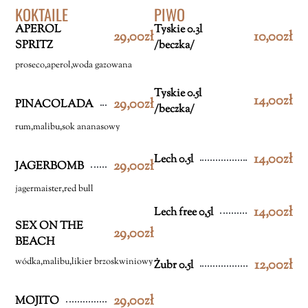
KOKTAILE
PIWO
APEROL
Tyskie 0.3l
29,00zł
10,00zł
SPRITZ
/beczka/
proseco,aperol,woda gazowana
Tyskie 0.5l
14,00zł
29,00zł
PINACOLADA
/beczka/
rum,malibu,sok ananasowy
14,00zł
Lech 0.5l
29,00zł
JAGERBOMB
jagermaister,red bull
14,00zł
Lech free 0,5l
SEX ON THE
29,00zł
BEACH
wódka,malibu,likier brzoskwiniowy
12,00zł
Żubr 0.5l
29,00zł
MOJITO