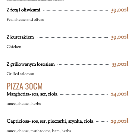
Lettuce, tomato, cucumber, red pepper, seasonal vegetables with vinegret or garlic sauce and:
39,00zł
Z fetą i oliwkami
Feta cheese and olives
39,00zł
Z kurczakiem
Chicken
55,00zł
Z grillowanym łososiem
Grilled salomon
PIZZA 30CM
24,00zł
Margherita- sos, ser, zioła
sauce, cheese , herbs
29,00zł
Capriciosa- sos, ser, pieczarki, szynka, zioła
sauce, cheese, mushrooms, ham, herbs