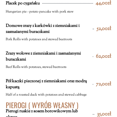
44,00zł
Placek po cygańsku
Hungarian pie - potato pancake with pork stew
Domowe zrazy z karkówki z ziemniakami i
52,00zł
zasmażanymi buraczkami
Pork Rolls with potatoes and stewed beetroots
Zrazy wołowe z ziemniakami i zasmażanymi
62,00zł
buraczkami
Beef Rolls with potatoes, stewed beetroots
Pół kaczki pieczonej z ziemniakami oraz modrą
72,00zł
kapustą
Half of a roasted duck with potatoes and stewed cabbage
PIEROGI ( WYRÓB WŁASNY )
Pierogi ruskie z sosem borowikowym lub
35,00zł