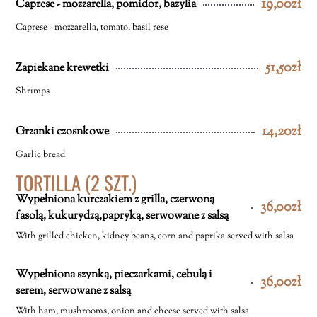
19,00zł
Caprese - mozzarella, pomidor, bazylia
Caprese - mozzarella, tomato, basil rese
51,50zł
Zapiekane krewetki
Shrimps
14,20zł
Grzanki czosnkowe
Garlic bread
TORTILLA (2 SZT.)
Wypełniona kurczakiem z grilla, czerwoną
36,00zł
fasolą, kukurydzą,papryką, serwowane z salsą
With grilled chicken, kidney beans, corn and paprika served with salsa
Wypełniona szynką, pieczarkami, cebulą i
36,00zł
serem, serwowane z salsą
With ham, mushrooms, onion and cheese served with salsa