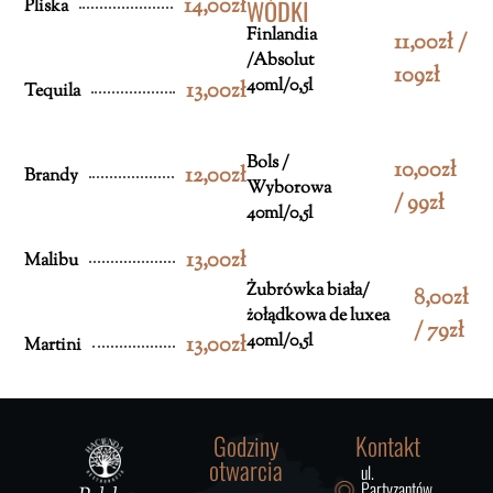
14,00zł
WÓDKI
Pliska
Finlandia
11,00zł /
/Absolut
109zł
40ml/0,5l
13,00zł
Tequila
Bols /
10,00zł
12,00zł
Brandy
Wyborowa
/ 99zł
40ml/0,5l
13,00zł
Malibu
Żubrówka biała/
8,00zł
żołądkowa de luxea
/ 79zł
40ml/0,5l
13,00zł
Martini
Godziny
Kontakt
otwarcia
ul.
Partyzantów