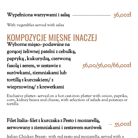
36,00zł
Wypełniona warzywami i salsą
With vegetables served with salsa
KOMPOZYCJE MIĘSNE INACZEJ
Wyborne mięso- podawane na
gorącej żeliwnej patelni z cebulką,
papryką , kukurydzą, czerwoną
56,00/56,00/66,00zł
fasolą i serem, w zestawie z
surówkami, ziemniakami lub
tortillą z kurczakiem/ z
wieprzowiną/ z krewetkami
Exclusive platter- served on a hot cast-iron platter with onion, paprika,
corn, kidney beans and cheese, with selection of salads and potatoes or
tortilla
Filet Italia- filet z kurczaka z Pesto i mozzarellą,
55,00zł
serwowany z ziemniakami i zestawem surówek
Italian Chicken Breast– with red pesto and mozzarella, served with a