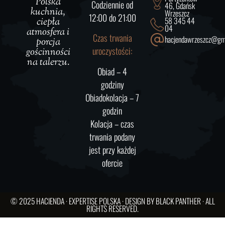
Polska
Codziennie od
46, Gdańsk
kuchnia,
Wrzeszcz
12:00 do 21:00
58 345 44
ciepła
04
atmosfera i
Czas trwania
hacjendawrzeszcz@gm
porcja
uroczystości:
gościnności
na talerzu.
Obiad – 4
godziny
Obiadokolacja – 7
godzin
Kolacja – czas
trwania podany
jest przy każdej
ofercie
© 2025 HACIENDA ·
EXPERTISE POLSKA
· DESIGN BY
BLACK PANTHER
· ALL
RIGHTS RESERVED.