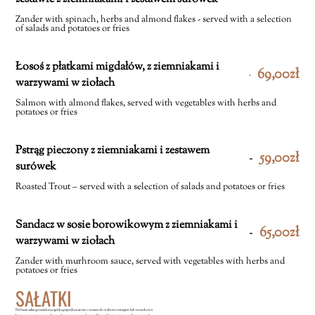
Zander with spinach, herbs and almond flakes - served with a selection
of salads and potatoes or fries
Łosoś z płatkami migdałów, z ziemniakami i
69,00zł
warzywami w ziołach
Salmon with almond flakes, served with vegetables with herbs and
potatoes or fries
Pstrąg pieczony z ziemniakami i zestawem
59,00zł
surówek
Roasted Trout – served with a selection of salads and potatoes or fries
Sandacz w sosie borowikowym z ziemniakami i
65,00zł
warzywami w ziołach
Zander with murhroom sauce, served with vegetables with herbs and
potatoes or fries
SAŁATKI
Na bazie sałaty,pomidora,ogórka,papryki,warzyw z sosem do wyboru winegret lub czosnkowy